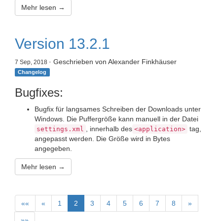
Mehr lesen →
Version 13.2.1
· Geschrieben von Alexander Finkhäuser
7 Sep, 2018
Changelog
Bugfixes:
Bugfix für langsames Schreiben der Downloads unter
Windows. Die Puffergröße kann manuell in der Datei
, innerhalb des
tag,
settings.xml
<application>
angepasst werden. Die Größe wird in Bytes
angegeben.
Mehr lesen →
««
«
1
2
3
4
5
6
7
8
»
»»