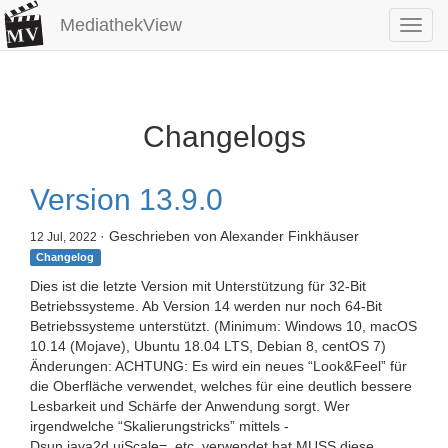
MediathekView
Toggl
navig
Changelogs
Version 13.9.0
· Geschrieben von Alexander Finkhäuser
12 Jul, 2022
Changelog
Dies ist die letzte Version mit Unterstützung für 32-Bit
Betriebssysteme. Ab Version 14 werden nur noch 64-Bit
Betriebssysteme unterstützt. (Minimum: Windows 10, macOS
10.14 (Mojave), Ubuntu 18.04 LTS, Debian 8, centOS 7)
Änderungen: ACHTUNG: Es wird ein neues “Look&Feel” für
die Oberfläche verwendet, welches für eine deutlich bessere
Lesbarkeit und Schärfe der Anwendung sorgt. Wer
irgendwelche “Skalierungstricks” mittels -
Dsun.java2d.uiScale=, etc. verwendet hat MUSS diese