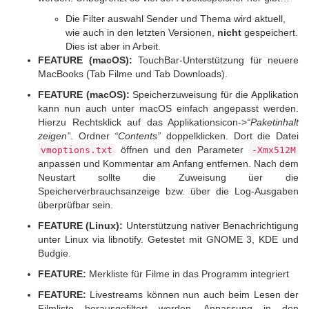
Die Filter auswahl Sender und Thema wird aktuell,
wie auch in den letzten Versionen,
nicht
gespeichert.
Dies ist aber in Arbeit.
FEATURE (macOS):
TouchBar-Unterstützung für neuere
MacBooks (Tab Filme und Tab Downloads).
FEATURE (macOS):
Speicherzuweisung für die Applikation
kann nun auch unter macOS einfach angepasst werden.
Hierzu Rechtsklick auf das Applikationsicon->
“Paketinhalt
zeigen”
. Ordner
“Contents”
doppelklicken. Dort die Datei
öffnen und den Parameter
vmoptions.txt
-Xmx512M
anpassen und Kommentar am Anfang entfernen. Nach dem
Neustart sollte die Zuweisung üer die
Speicherverbrauchsanzeige bzw. über die Log-Ausgaben
überprüfbar sein.
FEATURE (Linux):
Unterstützung nativer Benachrichtigung
unter Linux via libnotify. Getestet mit GNOME 3, KDE und
Budgie.
FEATURE:
Merkliste für Filme in das Programm integriert
FEATURE:
Livestreams können nun auch beim Lesen der
Filmliste herausgefiltert werden. Anpassung in den