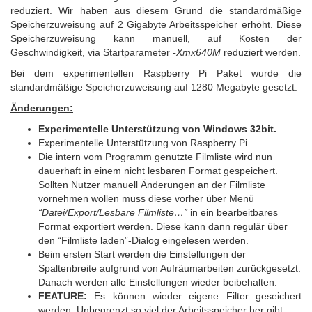
reduziert. Wir haben aus diesem Grund die standardmäßige
Speicherzuweisung auf 2 Gigabyte Arbeitsspeicher erhöht. Diese
Speicherzuweisung kann manuell, auf Kosten der
Geschwindigkeit, via Startparameter
-Xmx640M
reduziert werden.
Bei dem experimentellen Raspberry Pi Paket wurde die
standardmäßige Speicherzuweisung auf 1280 Megabyte gesetzt.
Änderungen:
Experimentelle Unterstützung von Windows 32bit.
Experimentelle Unterstützung von Raspberry Pi.
Die intern vom Programm genutzte Filmliste wird nun
dauerhaft in einem nicht lesbaren Format gespeichert.
Sollten Nutzer manuell Änderungen an der Filmliste
vornehmen wollen
muss
diese vorher über Menü
“Datei/Export/Lesbare Filmliste…”
in ein bearbeitbares
Format exportiert werden. Diese kann dann regulär über
den “Filmliste laden”-Dialog eingelesen werden.
Beim ersten Start werden die Einstellungen der
Spaltenbreite aufgrund von Aufräumarbeiten zurückgesetzt.
Danach werden alle Einstellungen wieder beibehalten.
FEATURE:
Es können wieder eigene Filter geseichert
werden. Unbegrenzt so viel der Arbeitsspeicher her gibt…