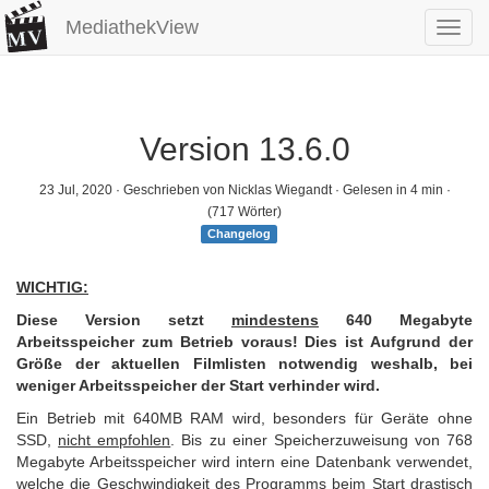
MediathekView
Toggl
navig
Version 13.6.0
23 Jul, 2020
· Geschrieben von Nicklas Wiegandt · Gelesen in 4 min ·
(717 Wörter)
Changelog
WICHTIG:
Diese Version setzt
mindestens
640 Megabyte
Arbeitsspeicher zum Betrieb voraus! Dies ist Aufgrund der
Größe der aktuellen Filmlisten notwendig weshalb, bei
weniger Arbeitsspeicher der Start verhinder wird.
Ein Betrieb mit 640MB RAM wird, besonders für Geräte ohne
SSD,
nicht empfohlen
. Bis zu einer Speicherzuweisung von 768
Megabyte Arbeitsspeicher wird intern eine Datenbank verwendet,
welche die Geschwindigkeit des Programms beim Start drastisch