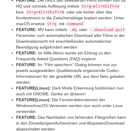
FEATURE:
Die URLs des selektierten Films können nun für
HQ und normale Auflösung mittels
Strg+Alt+Shift+H
bzw.
oder wie bisher über das
Strg+Alt+Shift+N
Kontextmenü in die Zwischenablage kopiert werden. Unter
macOS ersetze
mit
.
Strg
Command
FEATURE:
MV kann mittels
oder
-dq
--download-quit
Parameter zum automatischen Download aller Filme in der
Downloadansicht mit anschließender automatischer
Beendigung aufgefordert werden.
FEATURE:
Im Hilfe-Menü wurde ein Eintrag zu den
Frequently Asked Questions (FAQ) ergänzt.
FEATURE:
Im
“Film speichern”
-Dialog können nun zur
jeweils ausgewählten Qualitätsstufe ergänzende Codec-
Informationen für die gewählte URL aus dem Netz geladen
werden.
FEATURE(Linux):
Dark Mode Erkennung funktioniert nun
auch mit GNOME. Danke an @swsnr!
FEATURE(Linux):
Die Fensterdekorationen der
Windows/macOS-Versionen werden nun auch unter Linux
verwendet.
FEATURE:
Das Nachladen von fehlenden Filmgrößen kann
in den
Einstellungen/Aufzeichnen und Abspielen/Download
abgeschaltet werden.