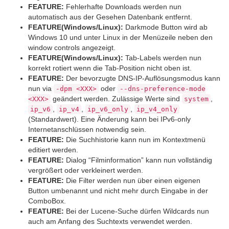
FEATURE:
Fehlerhafte Downloads werden nun
automatisch aus der Gesehen Datenbank entfernt.
FEATURE(Windows/Linux):
Darkmode Button wird ab
Windows 10 und unter Linux in der Menüzeile neben den
window controls angezeigt.
FEATURE(Windows/Linux):
Tab-Labels werden nun
korrekt rotiert wenn die Tab-Position nicht oben ist.
FEATURE:
Der bevorzugte DNS-IP-Auflösungsmodus kann
nun via
oder
-dpm <XXX>
--dns-preference-mode
geändert werden. Zulässige Werte sind
,
<XXX>
system
,
,
,
ip_v6
ip_v4
ip_v6_only
ip_v4_only
(Standardwert). Eine Änderung kann bei IPv6-only
Internetanschlüssen notwendig sein.
FEATURE:
Die Suchhistorie kann nun im Kontextmenü
editiert werden.
FEATURE:
Dialog “Filminformation” kann nun vollständig
vergrößert oder verkleinert werden.
FEATURE:
Die Filter werden nun über einen eigenen
Button umbenannt und nicht mehr durch Eingabe in der
ComboBox.
FEATURE:
Bei der Lucene-Suche dürfen Wildcards nun
auch am Anfang des Suchtexts verwendet werden.