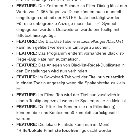
FEATURE:
Der Zeitraum-Spinner im Filter-Dialog lässt nun
Werte von 1-365 Tagen zu. Diese können auch manuell
eingetragen und mit der ENTER-Taste bestätigt werden.
Für eine unbegrenzte Anzeige muss das
“∞”
-Symbol
eingegeben werden. Desweiteren wurde ein Tooltip mit
Hilfetext hinzugefügt.
FEATURE:
Die Blacklist-Tabelle in
Einstellungen/Blacklist
kann nun gefiltert werden um Einträge zu suchen.
FEATURE:
Das Programm entfernt vorhandene Blacklist-
Regel-Duplikate nun automatisch.
FEATURE:
Das Anlegen von Blacklist-Regel-Duplikaten in
den Einstellungen wird nun verhindert.
FEATUER:
Im Download-Tab wird der Titel nun zusätzlich
in einem Tooltip angezeigt wenn die Spaltenbreite zu klein
ist.
FEATURE:
Im Filme-Tab wird der Titel nun zusätzlich in
einem Tooltip angezeigt wenn die Spaltenbreite zu klein ist.
FEATURE:
Die Filter der Senderliste (im Filterdialog)
können über das Kontextmenü komplett zurückgesetzt
werden.
FEATURE:
Die lokale Filmliste kann nun im Menü
“Hilfe/Lokale Filmliste löschen”
gelöscht werden.