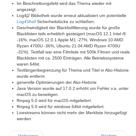
Im Beschreibungsfeld wird das Thema wieder mit
angezeigt.
Log4j2 Bibliothek wurde erneut aktualisiert um potentielle
Log4Shell
Sicherheitslücke zu schließen.
Geschwindigkeit der Blacklistfilterung wurde für
große
Blacklisten teils erheblich gesteigert (macOS 12.1 Intel i9
-16%, macOS 12.0.1 Apple M1 -27%, Windows 10 AMD
Ryzen 4700U -36%, Ubuntu 21.04 AMD Ryzen 4700U
-31%). Testfall war eine Filmliste mit 500k Filmen und reale
Blacklisten mit ca. 2500 Einträgen. Alle Betriebssysteme
waren 64bit.
Textlängenbegrenzung für Thema und Titel in Abo-Historie
wurde entfernt.
generelle Optimierungen der Abo-Historie
Java Version wurde auf 17.0.2 erhöht um Fehler v.a. unter
macOS zu beseitigen.
ffmpeg 5.0 wird für macOS mitgeliefert.
ffmpeg 5.0 wird für windows 64bit mitgeliefert.
Livestreams können nicht mehr der Merkliste hinzugefügt
werden.
←
Vorheriges
Nächste
→