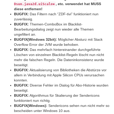
, etc. verwendet hat MUSS
Dsun.java2d.uiScale=
diese entfernen!
BUGFIX:
Das Filtern nach “ZDF-tivi” funktioniert nun
zuverlässig.
BUGFIX:
Themen-ComboBox im Blacklist-
Bearbeitungsdialog zeigt nun wieder alle Themen
ungefiltert an.
BUGFIX(Windows 32bit):
Möglicher Absturz mit Stack
Overflow Error der JVM wurde behoben.
BUGFIX:
Das mehrfach hintereinander durchgeführte
Löschen von einzelnen Blacklist-Regeln löscht nun nicht
mehr die falschen Regeln. Die Dateninkonsistenz wurde
beseitigt.
BUGFIX:
Aktualisierung von Bibliotheken die Abstürze vor
allem in Verbindung mit Apple Silicon CPUs verursachen
konnten.
BUGFIX:
Diverse Fehler im Dialog für Abo-Historie wurden
beseitigt.
BUGFIX:
Algorithmus für Skalierung der Sendericons
funktioniert nun richtig.
BUGFIX(Windows):
Sendericons sehen nun nicht mehr so
bescheiden unter Windows 10 aus.