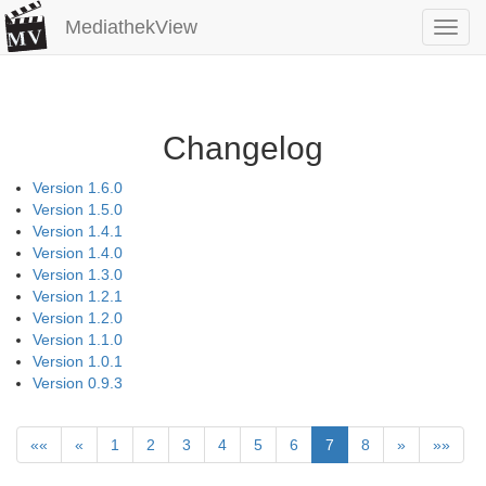
MediathekView
Toggl
navig
Changelog
Version 1.6.0
Version 1.5.0
Version 1.4.1
Version 1.4.0
Version 1.3.0
Version 1.2.1
Version 1.2.0
Version 1.1.0
Version 1.0.1
Version 0.9.3
««
«
1
2
3
4
5
6
7
8
»
»»