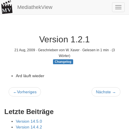
MediathekView
Toggl
navig
Version 1.2.1
21 Aug, 2009
· Geschrieben von W. Xaver · Gelesen in 1 min · (3
Wörter)
Changelog
Ard läuft wieder
←
Vorheriges
Nächste
→
Letzte Beiträge
Version 14.5.0
Version 14.4.2